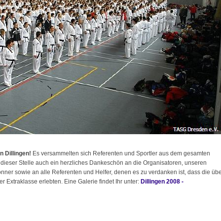
n Dillingen!
Es versammelten sich Referenten und Sportler aus dem gesamten
n dieser Stelle auch ein herzliches Dankeschön an die Organisatoren, unseren
er sowie an alle Referenten und Helfer, denen es zu verdanken ist, dass die üb
Extraklasse erlebten. Eine Galerie findet Ihr unter:
Dillingen 2008 -